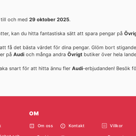
till och med
29 oktober 2025
.
er, kan du hitta fantastiska sätt att spara pengar på
Övri
att få det bästa värdet för dina pengar. Glöm bort stigande
ter på
Audi
och många andra
Övrigt
butiker över hela lande
aka snart för att hitta ännu fler
Audi
-erbjudanden! Besök
f
OM
k
Om oss
Kontakt
Villkor