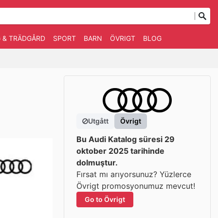
 & TRÄDGÅRD
SPORT
BARN
ÖVRIGT
BLOG
Utgått
Övrigt
Bu Audi Katalog süresi 29
oktober 2025 tarihinde
dolmuştur.
Fırsat mı arıyorsunuz? Yüzlerce
Övrigt promosyonumuz mevcut!
Go to Övrigt