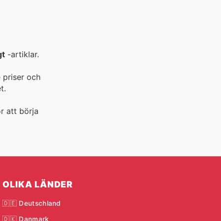
gt
-artiklar.
 priser och
t.
ör att börja
OLIKA LÄNDER
🇩🇪 Deutschland
🇩🇰 Danmark