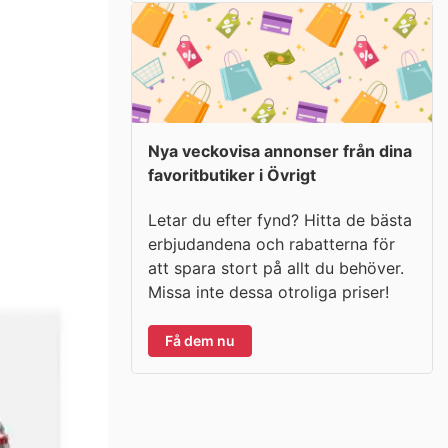
Nya veckovisa annonser från dina
favoritbutiker i Övrigt
Letar du efter fynd? Hitta de bästa
erbjudandena och rabatterna för
att spara stort på allt du behöver.
Missa inte dessa otroliga priser!
Få dem nu