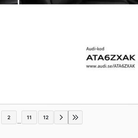
2
11
12
...