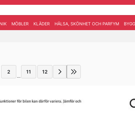
NIK
MÖBLER
KLÄDER
HÄLSA, SKÖNHET OCH PARFYM
BYGG
2
11
12
...