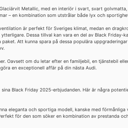
aciärvit Metallic, med en interiör i svart, svart golvmatta,
mar – en kombination som utstrålar både lyx och sportighe
ntilation är perfekt för Sveriges klimat, medan en dragkr
 ytterligare. Dessa tillval kan vara en del av Black Friday-k
iella paket. Att kunna spara på dessa populära uppgraderinga
ov.
 Oavsett om du letar efter en familjebil, en tjänstebil elle
t göra en exceptionell affär på din nästa Audi.
 sina Black Friday 2025-erbjudanden. Här är några potentiel
enna eleganta och sportiga modell, kanske med förmånliga v
Perfekt för den som söker en kombination av prestanda och