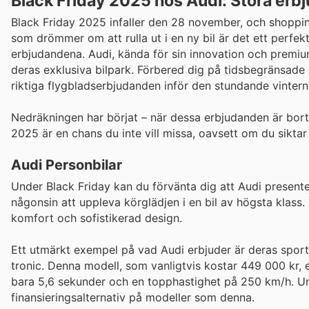
Black Friday 2025 hos Audi: Stora erb
Black Friday 2025 infaller den 28 november, och shoppin
som drömmer om att rulla ut i en ny bil är det ett perfekt
erbjudandena. Audi, kända för sin innovation och premiu
deras exklusiva bilpark. Förbered dig på tidsbegränsade 
riktiga flygbladserbjudanden inför den stundande vintern
Nedräkningen har börjat – när dessa erbjudanden är borta,
2025 är en chans du inte vill missa, oavsett om du siktar
Audi Personbilar
Under Black Friday kan du förvänta dig att Audi presente
någonsin att uppleva körglädjen i en bil av högsta klass.
komfort och sofistikerad design.
Ett utmärkt exempel på vad Audi erbjuder är deras spor
tronic. Denna modell, som vanligtvis kostar 449 000 kr,
bara 5,6 sekunder och en topphastighet på 250 km/h. Unde
finansieringsalternativ på modeller som denna.