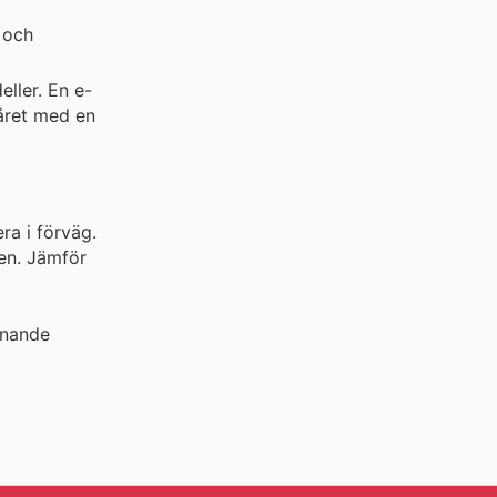
 och
ller. En e-
 året med en
ra i förväg.
hen. Jämför
ännande