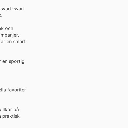
 svart-svart
t.
ok och
ampanjer,
r är en smart
r en sportig
la favoriter
illkor på
 praktisk