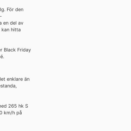
lg. För den
-
a en del av
 kan hitta
er Black Friday
é.
det enklare än
estanda,
med 265 hk S
00 km/h på