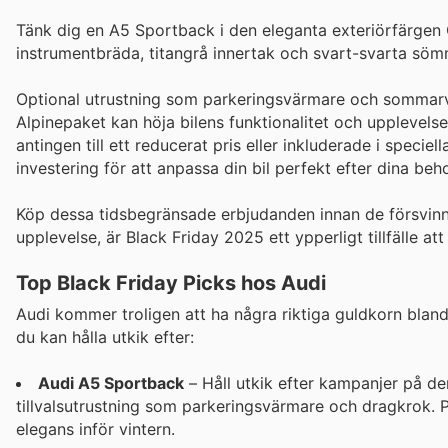
Tänk dig en A5 Sportback i den eleganta exteriörfärgen Gl
instrumentbräda, titangrå innertak och svart-svarta söm
Optional utrustning som parkeringsvärmare och sommarve
Alpinepaket kan höja bilens funktionalitet och upplevelse
antingen till ett reducerat pris eller inkluderade i spec
investering för att anpassa din bil perfekt efter dina beh
Köp dessa tidsbegränsade erbjudanden innan de försvinner.
upplevelse, är Black Friday 2025 ett ypperligt tillfälle at
Top Black Friday Picks hos Audi
Audi kommer troligen att ha några riktiga guldkorn bland
du kan hålla utkik efter:
Audi A5 Sportback
– Håll utkik efter kampanjer på d
tillvalsutrustning som parkeringsvärmare och dragkrok. 
elegans inför vintern.