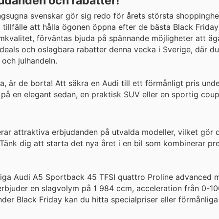
judanden och rabatter!
gsugna svenskar gör sig redo för årets största shoppinghe
 tillfälle att hålla ögonen öppna efter de bästa Black Friday
mkvalitet, förväntas bjuda på spännande möjligheter att äg
deals och oslagbara rabatter denna vecka i Sverige, där du
 och julhandeln.
 är de borta! Att säkra en Audi till ett förmånligt pris und
 på en elegant sedan, en praktisk SUV eller en sportig coup
rar attraktiva erbjudanden på utvalda modeller, vilket gör 
 Tänk dig att starta det nya året i en bil som kombinerar pr
tiga Audi A5 Sportback 45 TFSI quattro Proline advanced 
 erbjuder en slagvolym på 1 984 ccm, acceleration från 0-1
r Black Friday kan du hitta specialpriser eller förmånliga