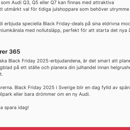
 som Audi Q3, Q5 eller Q7 kan finnas med attraktiva
r ett utmärkt val för tidiga julshoppare som behöver utrymme
erbjuda speciella Black Friday-deals på sina eldrivna mode
miumkänsla med nollutsläpp, perfekt för att starta det nya
rer 365
tiska Black Friday 2025-erbjudandena, är det smart att plane
ygblad på ett ställe och planera din julhandel innan helgrus
t.
färerna. Black Friday 2025 i Sverige blir en dag fylld av sp
bilpark eller bara drömmer om en ny Audi.
a spara idag!