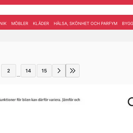
NIK
MÖBLER
KLÄDER
HÄLSA, SKÖNHET OCH PARFYM
BYGG
2
14
15
...