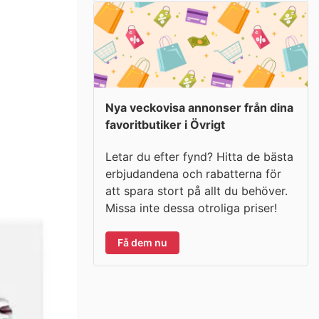
Nya veckovisa annonser från dina
favoritbutiker i Övrigt
Letar du efter fynd? Hitta de bästa
erbjudandena och rabatterna för
att spara stort på allt du behöver.
Missa inte dessa otroliga priser!
Få dem nu