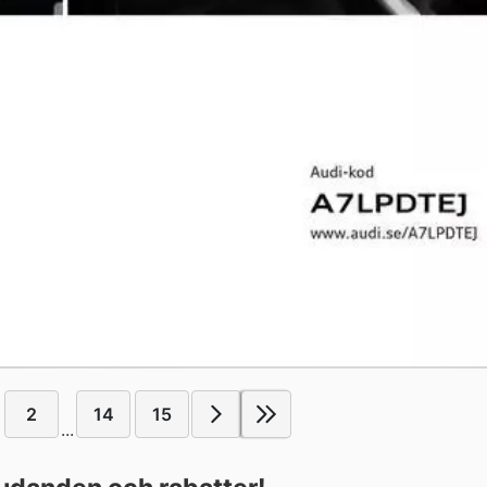
2
14
15
...