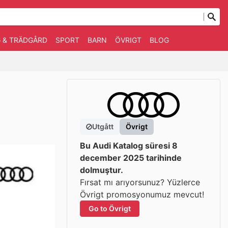
 & TRÄDGÅRD
SPORT
BARN
ÖVRIGT
BLOG
Utgått
Övrigt
Bu Audi Katalog süresi 8
december 2025 tarihinde
dolmuştur.
Fırsat mı arıyorsunuz? Yüzlerce
Övrigt promosyonumuz mevcut!
Go to Övrigt