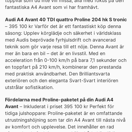
toppval som du inte vill missa, alla med fokus på den
fantastiska A4 Avant som vi har framhävt.
Audi A4 Avant 40 TDI quattro Proline 204 hk S tronic
– 395 100 kr Varför det är ett fantastiskt köp denna
säsong: Upplev körglädje och säkerhet i världsklass
med Audis beprövade fyrhjulsdrift och avancerad
teknik som gör varje resa till ett nöje. Denna Avant är
mer än bara en bil – det är en livsstil. Med en
acceleration från 0-100 km/h på bara 7,1 sekunder och
en toppfart på 210 km/h, kombinerar den prestanda
med praktisk användbarhet. Den Brilliantsvarta
exteriören och den eleganta Svart-Svart interiören
utstrålar sofistikation.
Fördelarna med Proline-paketet på din Audi A4
Avant
– Inkluderat i priset 395 100 kr Perfekt för
tidiga julshoppare: Proline-paketet är en omfattande
utrustningshöjning som tar din A4 Avant till nästa nivå
av komfort och upplevelse. Det innehåller en rad