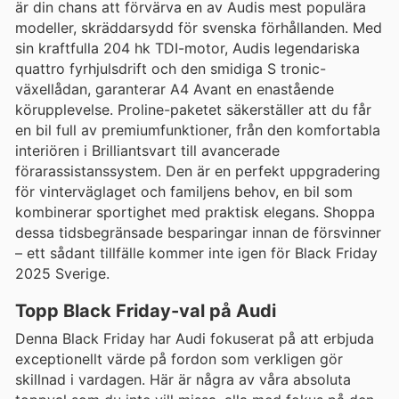
är din chans att förvärva en av Audis mest populära
modeller, skräddarsydd för svenska förhållanden. Med
sin kraftfulla 204 hk TDI-motor, Audis legendariska
quattro fyrhjulsdrift och den smidiga S tronic-
växellådan, garanterar A4 Avant en enastående
körupplevelse. Proline-paketet säkerställer att du får
en bil full av premiumfunktioner, från den komfortabla
interiören i Brilliantsvart till avancerade
förarassistanssystem. Den är en perfekt uppgradering
för vinterväglaget och familjens behov, en bil som
kombinerar sportighet med praktisk elegans. Shoppa
dessa tidsbegränsade besparingar innan de försvinner
– ett sådant tillfälle kommer inte igen för Black Friday
2025 Sverige.
Topp Black Friday-val på Audi
Denna Black Friday har Audi fokuserat på att erbjuda
exceptionellt värde på fordon som verkligen gör
skillnad i vardagen. Här är några av våra absoluta