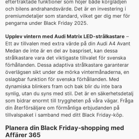
eftertraktade funktioner som höjer både körglädjen
och bilens andrahandsvärde. Det är en investering i
premiumdetaljer som standard, vilket ger dig mer för
pengarna under Black Friday 2025.
Upplev vintern med Audi Matrix LED-strålkastare
–
Ett av tillvalen med extra värde på din Audi A4 Avant
Medan de inte är en del av baspriset, kan dessa
strålkastare vara det viktigaste tillvalet för svenska
förhållanden. Dessa adaptiva strålkastare garanterar
överlägsen sikt under de mörka vintermånaderna, en
oslagbar funktion för svenska förhållanden. Med
dynamiska blinkers fram och bak blir du inte bara
synlig, utan du syns med stil. Det är en säkerhetsdetalj
som bidrar enormt till tryggheten på våra vägar. Fråga
din återförsäljare om förmånliga erbjudanden på
tillvalspaket i samband med ditt Black Friday-köp.
Planera din Black Friday-shopping med
Affärer 365