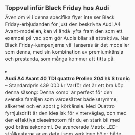
Toppval inför Black Friday hos Audi
Även om vi i denna specifika flyer inte ser Black
Friday-erbjudanden för just den beskrivna Audi A4
Avant-modellen, kan vi ändå lyfta fram den som ett
exempel på vad som gör Audis bilar så attraktiva. När
Black Friday-kampanjerna väl lanseras är det modeller
som denna, med sin kombination av premiumkänsla
och prestanda, som många kommer att titta på.
Audi A4 Avant 40 TDI quattro Proline 204 hk S tronic
– Standardpris 439 000 kr Varför det är ett bra köp
denna säsong: Denna kombi är perfekt för den
svenska familjen som värdesätter både utrymme,
säkerhet och en sportig körkänsla. Med Quattro
fyrhjulsdrift är den idealisk för vinterväglag, och med
den effektiva dieselmotorn får du en stark bil med
god bränsleekonomi. De avancerade Matrix LED-
strålkastarna är en detalj som verkligen höjer både