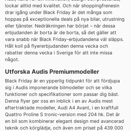
lockar alltid med kvalitet. Och när shoppingfrenesin
drar igång under Black Friday är det många som
hoppas på exceptionella deals på nya bilar, utrustning
eller tjänster. Nedräkningen har börjat – när dessa
erbjudanden är borta är de borta, så det gäller att
vara snabb när Black Friday-erbjudandena väl släpps.
Håll koll på flyererbjudanden denna vecka och
rabatter denna vecka i Sverige för att inte missa
något.
Utforska Audis Premiummodeller
Black Friday är en ypperlig tidpunkt för att fördjupa
sig i Audis imponerande bilmodeller och se vilka
funktioner och specifikationer som passar dig bäst.
Denna flyer ger oss en inblick i en av Audis mest
eftertraktade modeller, Audi A4 Avant, i en kraftfull
Quattro Proline S tronic-version med 204 hk. Det är
en bil som kombinerar elegant design med avancerad
teknik och körglädje, och även om priset på 439 000