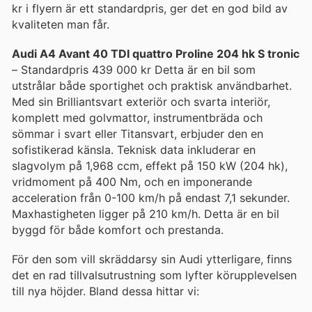
kr i flyern är ett standardpris, ger det en god bild av
kvaliteten man får.
Audi A4 Avant 40 TDI quattro Proline 204 hk S tronic
– Standardpris 439 000 kr Detta är en bil som
utstrålar både sportighet och praktisk användbarhet.
Med sin Brilliantsvart exteriör och svarta interiör,
komplett med golvmattor, instrumentbräda och
sömmar i svart eller Titansvart, erbjuder den en
sofistikerad känsla. Teknisk data inkluderar en
slagvolym på 1,968 ccm, effekt på 150 kW (204 hk),
vridmoment på 400 Nm, och en imponerande
acceleration från 0-100 km/h på endast 7,1 sekunder.
Maxhastigheten ligger på 210 km/h. Detta är en bil
byggd för både komfort och prestanda.
För den som vill skräddarsy sin Audi ytterligare, finns
det en rad tillvalsutrustning som lyfter körupplevelsen
till nya höjder. Bland dessa hittar vi: