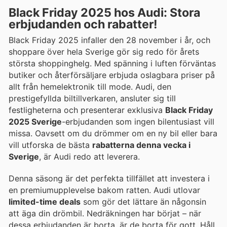
Black Friday 2025 hos Audi: Stora
erbjudanden och rabatter!
Black Friday 2025 infaller den 28 november i år, och
shoppare över hela Sverige gör sig redo för årets
största shoppinghelg. Med spänning i luften förväntas
butiker och återförsäljare erbjuda oslagbara priser på
allt från hemelektronik till mode. Audi, den
prestigefyllda biltillverkaren, ansluter sig till
festligheterna och presenterar exklusiva
Black Friday
2025 Sverige
-erbjudanden som ingen bilentusiast vill
missa. Oavsett om du drömmer om en ny bil eller bara
vill utforska de bästa
rabatterna denna vecka i
Sverige
, är Audi redo att leverera.
Denna säsong är det perfekta tillfället att investera i
en premiumupplevelse bakom ratten. Audi utlovar
limited-time deals
som gör det lättare än någonsin
att äga din drömbil. Nedräkningen har börjat – när
dessa erbjudanden är borta, är de borta för gott. Håll