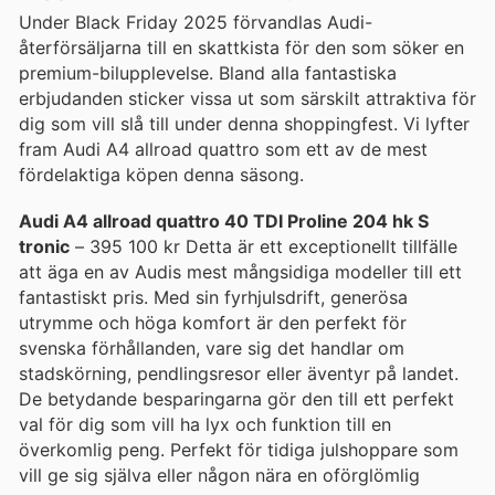
Under Black Friday 2025 förvandlas Audi-
återförsäljarna till en skattkista för den som söker en
premium-bilupplevelse. Bland alla fantastiska
erbjudanden sticker vissa ut som särskilt attraktiva för
dig som vill slå till under denna shoppingfest. Vi lyfter
fram Audi A4 allroad quattro som ett av de mest
fördelaktiga köpen denna säsong.
Audi A4 allroad quattro 40 TDI Proline 204 hk S
tronic
– 395 100 kr Detta är ett exceptionellt tillfälle
att äga en av Audis mest mångsidiga modeller till ett
fantastiskt pris. Med sin fyrhjulsdrift, generösa
utrymme och höga komfort är den perfekt för
svenska förhållanden, vare sig det handlar om
stadskörning, pendlingsresor eller äventyr på landet.
De betydande besparingarna gör den till ett perfekt
val för dig som vill ha lyx och funktion till en
överkomlig peng. Perfekt för tidiga julshoppare som
vill ge sig själva eller någon nära en oförglömlig