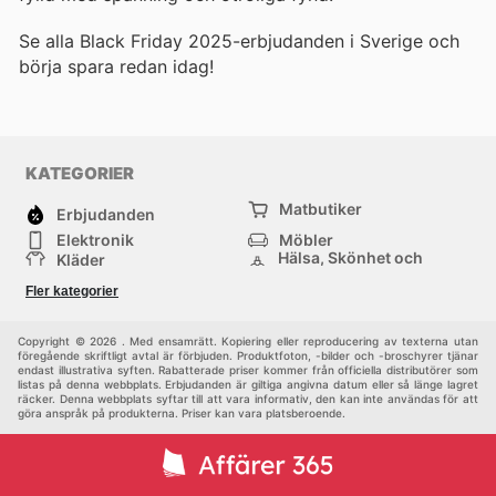
Se alla Black Friday 2025-erbjudanden i Sverige och
börja spara redan idag!
KATEGORIER
Matbutiker
Erbjudanden
Elektronik
Möbler
Hälsa, Skönhet och
Kläder
Parfym
Bygg & Trädgård
Sport
Fler kategorier
Barn
Övrigt
Copyright © 2026 . Med ensamrätt. Kopiering eller reproducering av texterna utan
föregående skriftligt avtal är förbjuden. Produktfoton, -bilder och -broschyrer tjänar
endast illustrativa syften. Rabatterade priser kommer från officiella distributörer som
listas på denna webbplats. Erbjudanden är giltiga angivna datum eller så länge lagret
räcker. Denna webbplats syftar till att vara informativ, den kan inte användas för att
göra anspråk på produkterna. Priser kan vara platsberoende.