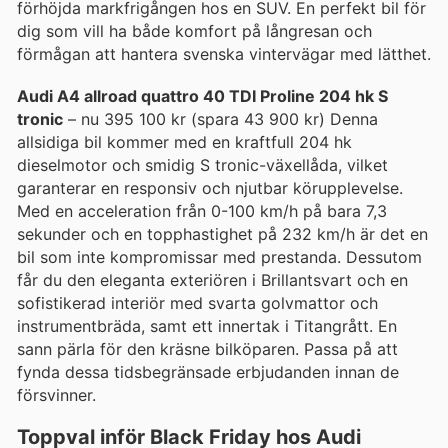
förhöjda markfrigången hos en SUV. En perfekt bil för
dig som vill ha både komfort på långresan och
förmågan att hantera svenska vintervägar med lätthet.
Audi A4 allroad quattro 40 TDI Proline 204 hk S
tronic
– nu 395 100 kr (spara 43 900 kr) Denna
allsidiga bil kommer med en kraftfull 204 hk
dieselmotor och smidig S tronic-växellåda, vilket
garanterar en responsiv och njutbar körupplevelse.
Med en acceleration från 0-100 km/h på bara 7,3
sekunder och en topphastighet på 232 km/h är det en
bil som inte kompromissar med prestanda. Dessutom
får du den eleganta exteriören i Brillantsvart och en
sofistikerad interiör med svarta golvmattor och
instrumentbräda, samt ett innertak i Titangrått. En
sann pärla för den kräsne bilköparen. Passa på att
fynda dessa tidsbegränsade erbjudanden innan de
försvinner.
Toppval inför Black Friday hos Audi