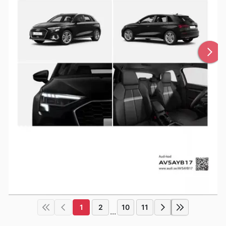
1
2
10
11
...