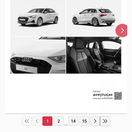
1
2
14
15
...