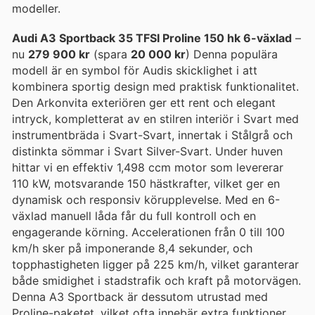
modeller.
Audi A3 Sportback 35 TFSI Proline 150 hk 6-växlad
–
nu
279 900 kr
(spara
20 000 kr
) Denna populära
modell är en symbol för Audis skicklighet i att
kombinera sportig design med praktisk funktionalitet.
Den Arkonvita exteriören ger ett rent och elegant
intryck, kompletterat av en stilren interiör i Svart med
instrumentbräda i Svart-Svart, innertak i Stålgrå och
distinkta sömmar i Svart Silver-Svart. Under huven
hittar vi en effektiv 1,498 ccm motor som levererar
110 kW, motsvarande 150 hästkrafter, vilket ger en
dynamisk och responsiv körupplevelse. Med en 6-
växlad manuell låda får du full kontroll och en
engagerande körning. Accelerationen från 0 till 100
km/h sker på imponerande 8,4 sekunder, och
topphastigheten ligger på 225 km/h, vilket garanterar
både smidighet i stadstrafik och kraft på motorvägen.
Denna A3 Sportback är dessutom utrustad med
Proline-paketet, vilket ofta innebär extra funktioner