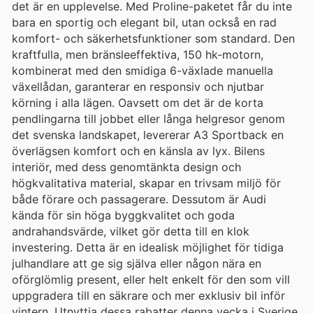
det är en upplevelse. Med Proline-paketet får du inte
bara en sportig och elegant bil, utan också en rad
komfort- och säkerhetsfunktioner som standard. Den
kraftfulla, men bränsleeffektiva, 150 hk-motorn,
kombinerat med den smidiga 6-växlade manuella
växellådan, garanterar en responsiv och njutbar
körning i alla lägen. Oavsett om det är de korta
pendlingarna till jobbet eller långa helgresor genom
det svenska landskapet, levererar A3 Sportback en
överlägsen komfort och en känsla av lyx. Bilens
interiör, med dess genomtänkta design och
högkvalitativa material, skapar en trivsam miljö för
både förare och passagerare. Dessutom är Audi
kända för sin höga byggkvalitet och goda
andrahandsvärde, vilket gör detta till en klok
investering. Detta är en idealisk möjlighet för tidiga
julhandlare att ge sig själva eller någon nära en
oförglömlig present, eller helt enkelt för den som vill
uppgradera till en säkrare och mer exklusiv bil inför
vintern. Utnyttja dessa rabatter denna vecka i Sverige