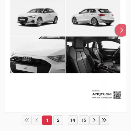
1
2
14
15
...